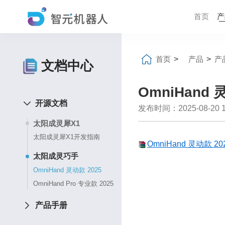
首页
产
首页
>
产品
>
产
文档中心
OmniHand 
开源文档
发布时间：2025-08-20 16
太阳成灵犀X1
太阳成灵犀X1开发指南
OmniHand 灵动款 20
太阳成灵巧手
OmniHand 灵动款 2025
OmniHand Pro 专业款 2025
产品手册