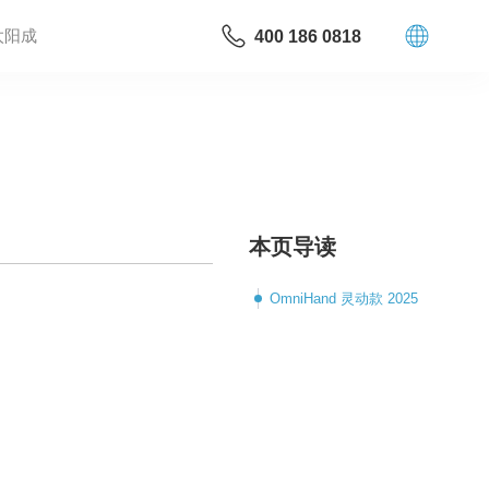
太阳成
400 186 0818
本页导读
OmniHand 灵动款 2025