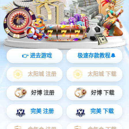
的可连续成长作孝敬。
于一样平常洗衣历程中，人们为了寻求越发干净的
洗衣效果，可能会多放洗涤剂、举行多漂洗等，但
这无形中也造成为了水资源的华侈。搭载了i-DOS
主动投放体系的博世洗衣机，可按照衣量、面料、
脏污水平等参数智能计较洗涤液用量，防止因屡次
漂洗致使水资源华侈。
糊口中，除了了洗衣外，洗碗也触及年夜量用水。
选择将繁重的洗碗使命交给博世洗碗机，可于节能
省水的同时让 油腻 无处可藏。相较在传统手洗，
博世洗碗机依赖独家专利沸石烘干技能可为传统五
口之家于一年内节省32.2吨水，帮忙消费者节能省
水。于节能模式下仅需用水11.54升，而手洗则需
耗水70到100升。此外，于博世家电独家专利沸石
烘干技能撑持下，博世洗碗机于运行历程中，沸石
仓经由过程强效吸湿、开释热量的自身特征无需耗
能便可带来精彩的烘干效果。